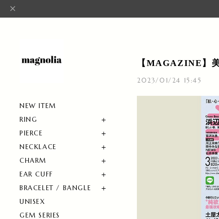
【MAGAZINE】
2023/01/24 15:45
NEW ITEM
RING
PIERCE
NECKLACE
CHARM
EAR CUFF
BRACELET / BANGLE
UNISEX
GEM SERIES