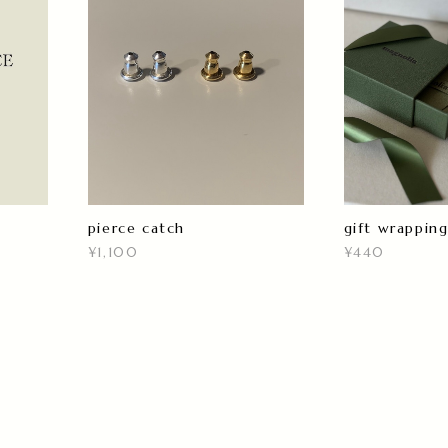
gift wrappin
pierce catch
¥440
¥1,100