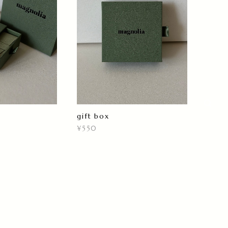
g
gift box
¥550