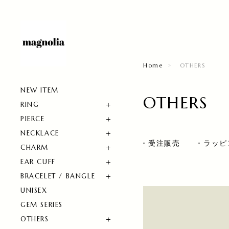
Home
OTHERS
NEW ITEM
OTHERS
RING
PIERCE
NECKLACE
受注販売
ラッピ
CHARM
EAR CUFF
BRACELET / BANGLE
UNISEX
GEM SERIES
OTHERS