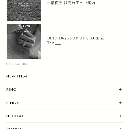
一部商品 販売終了のご案内
10/17-10/25 POP UP STORE at
This___
CATEGORIES
NEW ITEM
RING
PIERCE
NECKLACE