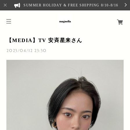
SUMMER HOLIDAY & FREE SHIPPING 8/10-8/16
【MEDIA】TV 安斉星来さん
2023/04/12 23:30