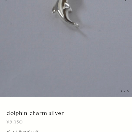
3
/
6
dolphin charm silver
¥9,350