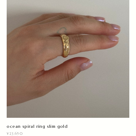
ocean spiral ring slim gold
¥23,650