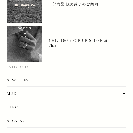
一部商品 販売終了のご案内
10/17-10/25 POP UP STORE at
This___
CATEGORIES
NEW ITEM
RING
PIERCE
NECKLACE