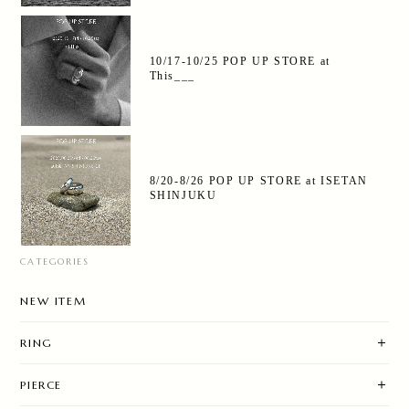
10/17-10/25 POP UP STORE at
This___
8/20-8/26 POP UP STORE at ISETAN
SHINJUKU
CATEGORIES
NEW ITEM
RING
PIERCE